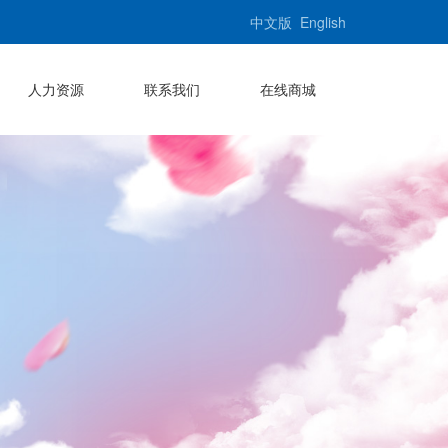
中文版
English
人力资源
联系我们
在线商城